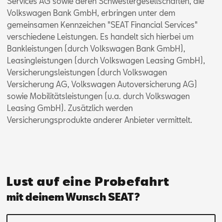
Services AG sowie deren Schwestergesellschaften, die
Volkswagen Bank GmbH, erbringen unter dem
gemeinsamen Kennzeichen "SEAT Financial Services"
Jo­nas
verschiedene Leistungen. Es handelt sich hierbei um
Mey­er
Bankleistungen (durch Volkswagen Bank GmbH),
CUP­RA Mas­ter / zer­ti­fi­zier­ter
Leasingleistungen (durch Volkswagen Leasing GmbH),
Ver­kaufs­be­ra­ter
Versicherungsleistungen (durch Volkswagen
Versicherung AG, Volkswagen Autoversicherung AG)
sowie Mobilitätsleistungen (u.a. durch Volkswagen
Leasing GmbH). Zusätzlich werden
Versicherungsprodukte anderer Anbieter vermittelt.
Mail schreiben
Anrufen
Lust auf eine Probefahrt
mit deinem Wunsch SEAT?