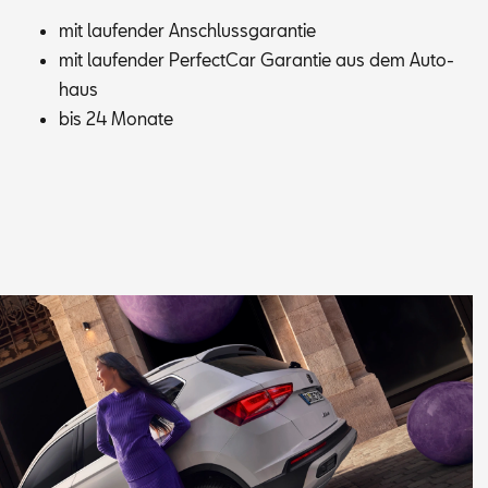
mit lau­fen­der An­schluss­ga­ran­tie
mit lau­fen­der Per­fec­t­Car Ga­ran­tie aus dem Au­to­
haus
bis 24 Mo­na­te