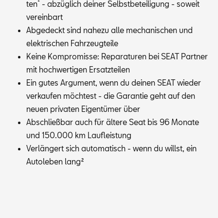
²
ten
- ab­züg­lich dei­ner Selbst­be­tei­li­gung - so­weit
ver­ein­bart
Ab­ge­deckt sind na­he­zu alle me­cha­ni­schen und
elek­tri­schen Fahr­zeug­tei­le
Kei­ne Kom­pro­mis­se: Re­pa­ra­tu­ren bei SEAT Part­ner
mit hoch­wer­ti­gen Er­satz­tei­len
Ein gu­tes Ar­gu­ment, wenn du dei­nen SEAT wie­der
ver­kau­fen möch­test - die Ga­ran­tie geht auf den
neu­en pri­va­ten Ei­gen­tü­mer über
Ab­schließ­bar auch für äl­te­re Seat bis 96 Mo­na­te
und 150.000 km Lauf­leis­tung
Ver­län­gert sich au­to­ma­tisch - wenn du willst, ein
Au­to­le­ben lang
²