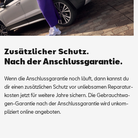
Zusätzlicher Schutz.
Nach der Anschlussgarantie.
Wenn die An­schluss­ga­ran­tie noch läuft, dann kannst du
dir ei­nen zu­sätz­li­chen Schutz vor un­lieb­sa­men Re­pa­ra­tur­
kos­ten jetzt für wei­te­re Jah­re si­chern. Die Ge­braucht­wa­
gen-Ga­ran­tie nach der An­schluss­ga­ran­tie wird un­kom­
pli­ziert on­line an­ge­bo­ten.