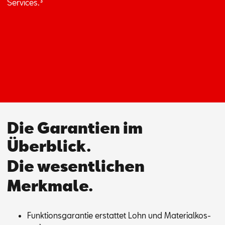
Ser­vices.
³
Die Garantien im
Überblick.
Die wesentlichen
Merkmale.
Funk­ti­ons­ga­ran­tie er­stat­tet Lohn und Ma­te­ri­al­kos­