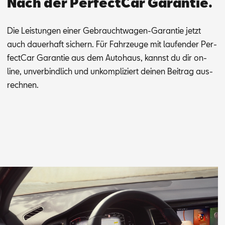
Nach der PerfectCar Garantie.
Die Leis­tun­gen ei­ner Ge­braucht­wa­gen-Ga­ran­tie jetzt
auch dau­er­haft si­chern. Für Fahr­zeu­ge mit lau­fen­der Per­
fec­t­Car Ga­ran­tie aus dem Au­to­haus, kannst du dir on­
line, un­ver­bind­lich und un­kom­pli­ziert dei­nen Bei­trag aus­
rech­nen.