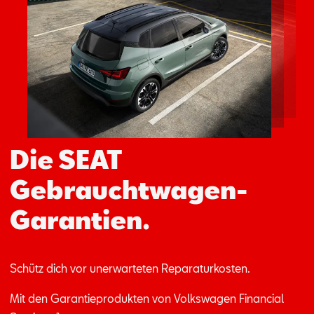
Aktionen
Die SEAT
Gebrauchtwagen-
Garantien.
Schütz dich vor un­er­war­te­ten Re­pa­ra­tur­kos­ten.
Mit den Ga­ran­tie­pro­duk­ten von Volks­wa­gen Fi­nan­ci­al