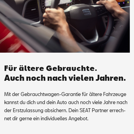
Für ältere Gebrauchte.
Auch noch nach vielen Jahren.
Mit der Ge­braucht­wa­gen-Ga­ran­tie für äl­te­re Fahr­zeu­ge
kannst du dich und dein Auto auch noch vie­le Jah­re nach
der Erst­zu­las­sung ab­si­chern. Dein SEAT Part­ner er­rech­
net dir ger­ne ein in­di­vi­du­el­les An­ge­bot.