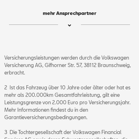
mehr Ansprechpartner
Im­ran
Versicherungsleistungen werden durch die Volkswagen
Hus­sain
Versicherung AG, Gifhorner Str. 57, 38112 Braunschweig,
CUP­RA Mas­ter / Ver­kaufs­be­
erbracht.
ra­ter
2 Ist das Fahrzeug über 10 Jahre oder älter oder hat es
mehr als 200.000km Gesamtfahrleistung, gilt eine
Leistungsgrenze von 2.000 Euro pro Versicherungsjahr.
Mehr Informationen findest du in den
Garantieversicherungsbedingungen.
Mail schreiben
Anrufen
3 Die Tochtergesellschaft der Volkswagen Financial