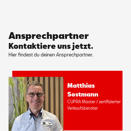
Ansprechpartner
Kontaktiere uns jetzt.
Hier fin­dest du dei­nen An­sprech­part­ner.
Mat­thi­as
Sost­mann
CUP­RA Mas­ter / zer­ti­fi­zier­ter
Ver­kaufs­be­ra­ter