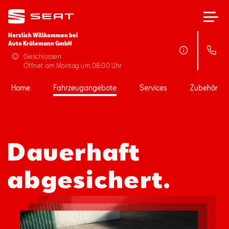
Herzlich Willkommen bei
Auto Krälemann GmbH
Home
Geschlossen
Öffnet am Montag um 08:00 Uhr
Fahrzeugangebote
Home
Fahrzeugangebote
Services
Zubehör
Services
Dauerhaft
Zubehör
abgesichert.
SEAT FOR BUSINESS
Über uns