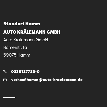
Mail schreiben
Kontaktformular
Anrufen
Standort Hamm
AUTO KRÄLEMANN GMBH
Auto Krälemann GmbH
Römerstr.
1a
59075
Hamm
Telefon:
0238187783-0
E-
verkauf.hamm@auto-kraelemann.de
Mail